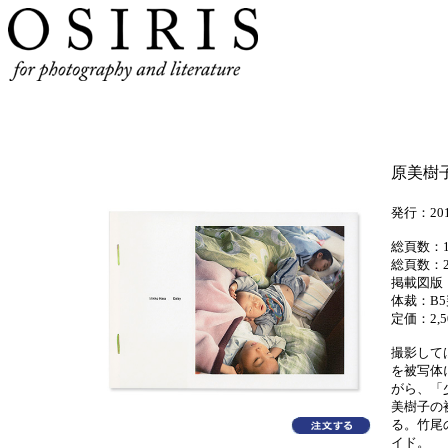
原美樹子
発行：20
総頁数：
総頁数：
掲載図版
体裁：B
定価：2,
撮影して
を被写体
がら、「
美樹子の
る。竹尾
イド。