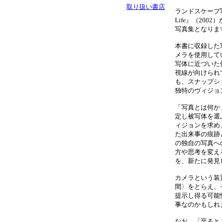
取り扱い書店
ランドスケープ写
Life』（20
写真集となりま
本書に収録した
メラを使用して
写体に近づいた
視線が向けられ
も、スナップシ
独特のヴィジョ
「写真とは何か
定し被写体を選
ィジョンを求め
た出来事の痕跡
の独自の写真へ
方や思考を変え
を、新たに発見
カメラという装
間〉をとらえ、
提示し得る可能
事なのかもしれ
なお、「至ると