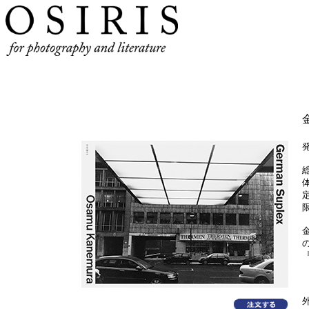
金
発
定