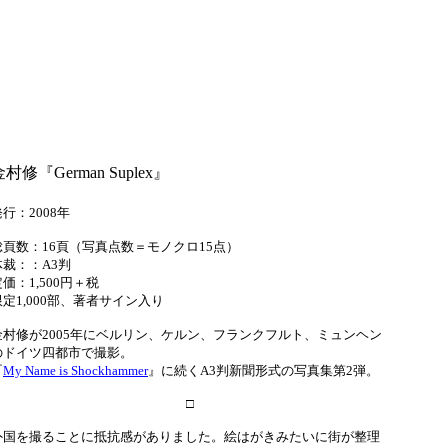
村修『German Suplex』
行：2008年
総頁数：16頁（写真点数＝モノクロ15点）
体裁：：A3判
価：1,500円＋税
限定1,000部、著者サイン入り
金村修が2005年にベルリン、ケルン、フランクフルト、ミュンヘン
のドイツ四都市で撮影。
『
My Name is Shockhammer
』に続くA3判新聞形式の写真集第2弾。
□
外国を撮ることに抵抗感がありました。絵はがきみたいに街が整理