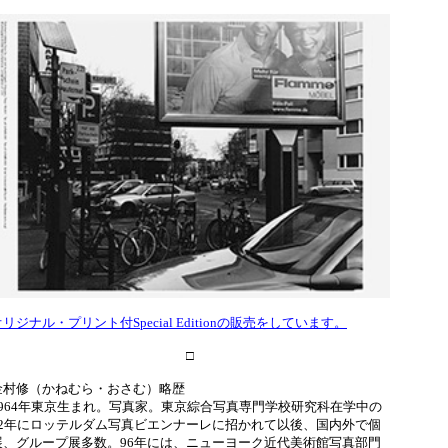
オリジナル・プリント付
Special Editionの販売をしています。
□
金村修（かねむら・おさむ）略歴
1964年東京生まれ。写真家。東京綜合写真専門学校研究科在学中の
92年にロッテルダム写真ビエンナーレに招かれて以後、国内外で個
展、グループ展多数。96年には、ニューヨーク近代美術館写真部門