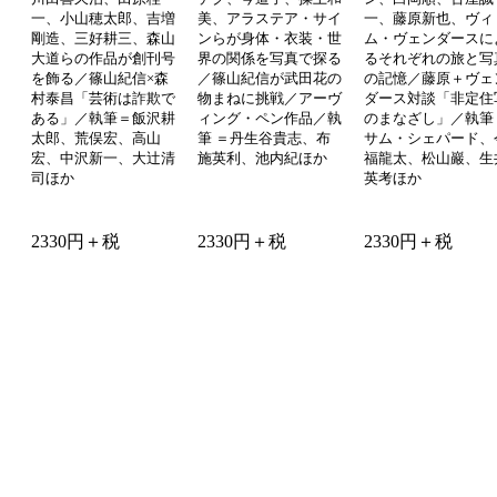
一、小山穂太郎、吉増
美、アラステア・サイ
一、藤原新也、ヴィ
剛造、三好耕三、森山
ンらが身体・衣装・世
ム・ヴェンダースに
大道らの作品が創刊号
界の関係を写真で探る
るそれぞれの旅と写
を飾る／篠山紀信×森
／篠山紀信が武田花の
の記憶／藤原＋ヴェ
村泰昌「芸術は詐欺で
物まねに挑戦／アーヴ
ダース対談「非定住
ある」／執筆＝飯沢耕
ィング・ペン作品／執
のまなざし」／執筆
太郎、荒俣宏、高山
筆 ＝丹生谷貴志、布
サム・シェパード、
宏、中沢新一、大辻清
施英利、池内紀ほか
福龍太、松山巖、生
司ほか
英考ほか
2330円＋税
2330円＋税
2330円＋税