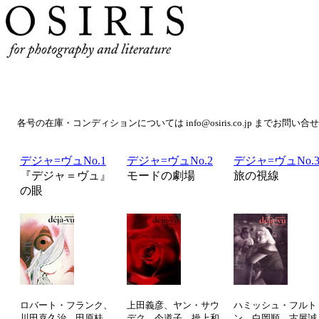
各号の在庫・コンディションについては info@osiris.co.jp までお問い
デジャ=ヴュNo.1
デジャ=ヴュNo.2
デジャ=ヴュNo.
『デジャ＝ヴュ』
モードの劇場
旅の視線
の眼
ロバート・フランク、
上田義彦、ヤン・サウ
ハミッシュ・フルト
川田喜久治、田原桂
デク、今道子、操上和
ン、白岡順、古屋誠