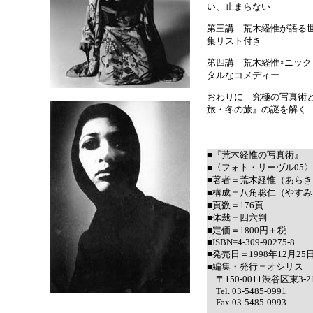
い、止まらない
第三講 荒木経惟が語る世
集リスト付き
第四講 荒木経惟×ニッ
タルなコメディー
おわりに 究極の写真術
旅・冬の旅』の謎を解く
■『荒木経惟の写真術』
■〈フォト・リーヴル05〉
■著者＝荒木経惟（あら
■構成＝八角聡仁（やす
■頁数＝176頁
■体裁＝四六判
■定価＝1800円＋税
■ISBN=4-309-90275-8
■発売日＝1998年12月25
■編集・発行＝オシリス
〒150-0011渋谷区東3-21-
Tel. 03-5485-0991
Fax 03-5485-0993