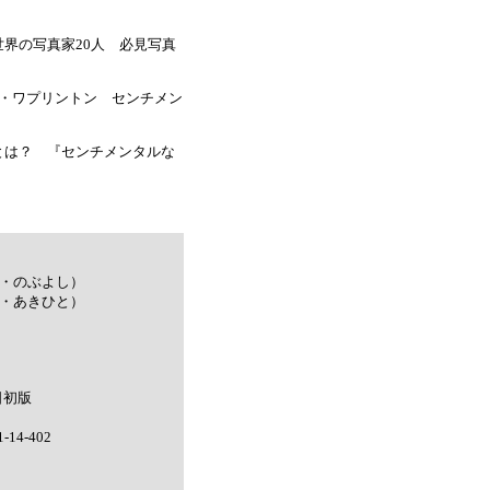
界の写真家20人 必見写真
ク・ワプリントン センチメン
とは？ 『センチメンタルな
き・のぶよし）
み・あきひと）
日初版
14-402