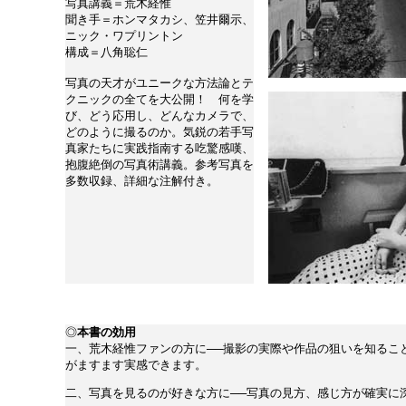
写真講義＝荒木経惟
聞き手＝ホンマタカシ、笠井爾示、
ニック・ワプリントン
構成＝八角聡仁
写真の天才がユニークな方法論とテ
クニックの全てを大公開！ 何を学
び、どう応用し、どんなカメラで、
どのように撮るのか。気鋭の若手写
真家たちに実践指南する吃驚感嘆、
抱腹絶倒の写真術講義。参考写真を
多数収録、詳細な注解付き。
◎
本書の効用
一、荒木経惟ファンの方に──撮影の実際や作品の狙いを知るこ
がますます実感できます。
二、写真を見るのが好きな方に──写真の見方、感じ方が確実に