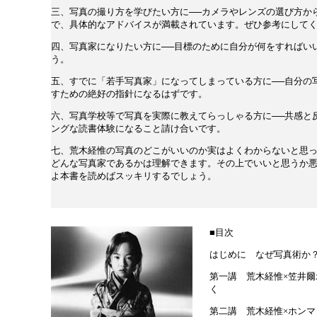
三、写真の撮り方を学びたい方に──カメラやレンズの選び方か
で、具体的なアドバイスが満載されています。ぜひ参考にして
四、写真家になりたい方に──目標のために自分が何をすればい
う。
五、すでに「若手写真家」になってしまっている方に──自分の
すための絶好の指針になるはずです。
六、写真学校等で写真を実際に教えてらっしゃる方に──共感と
ングな読書体験になること請け合いです。
七、荒木経惟の写真のどこがいいのか実はよくわからないと思っ
どんな写真家であるかは理解できます。その上でいいと思うか
よ本書を読めばスッキリするでしょう。
■目次
はじめに なぜ写真術か
第一講 荒木経惟×笠井
く
第二講 荒木経惟×ホン