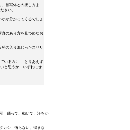
ら、被写体との接し方ま
ください。
いかが分かってくるでしょ
写真のあり方を見つめなお
反発の入り混じったスリリ
ている方に──とりあえず
悪いと思うか、いずれにせ
？
爾示 踊って、動いて、汗をか
マタカシ 悟らない、悩まな