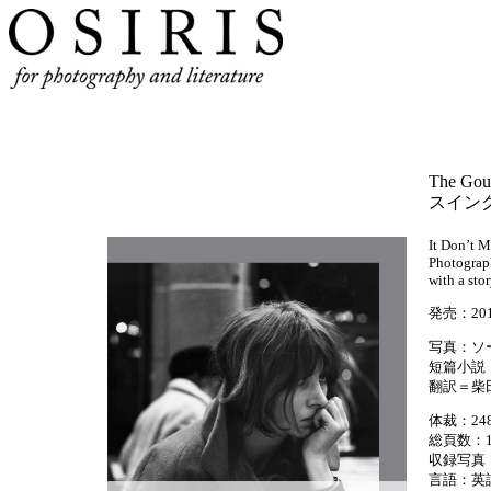
The Goul
スイン
It Don’t 
Photograph
with a sto
発売：20
写真：ソ
短篇小説
翻訳＝柴
体裁：248
総頁数：1
収録写真
言語：英