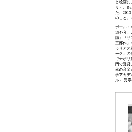
と絵画に
リ）、B
た、20
のこと』
ポール・オー
1947
誌』『サ
三部作」
ゥリアス
ーク』の
でナポリ
門で受賞
然の音楽
学アカデ
ル） 受