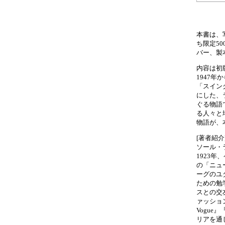
本書は、
ち限定50
バー、製
内容は初
1947
「スイン
にした、
ぐる物語
る人々と
物語が、
[著者紹介
ソール・ライ
1923年
の「ニュ
ーグのユ
ための勉
スとの交
ァッション写
Vogue
リアを通