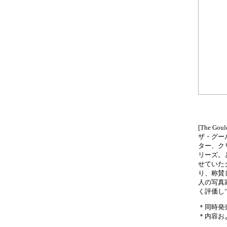
[The Gou
ザ・グー
ター、ク
リーズ。
せていた
り、称賛
人の写真
く評価し
＊同時発売 
＊内容お